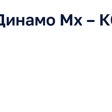
инамо Мх – КС