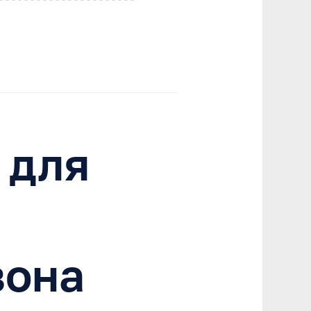
 для
зона