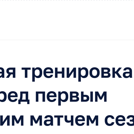
я тренировка
ред первым
им матчем се